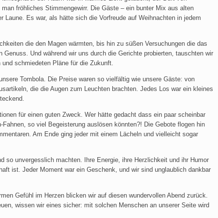
e man fröhliches Stimmengewirr. Die Gäste – ein bunter Mix aus alten
r Laune. Es war, als hätte sich die Vorfreude auf Weihnachten in jedem
ichkeiten die den Magen wärmten, bis hin zu süßen Versuchungen die das
n Genuss. Und während wir uns durch die Gerichte probierten, tauschten wir
 und schmiedeten Pläne für die Zukunft.
nsere Tombola. Die Preise waren so vielfältig wie unsere Gäste: von
xusartikeln, die die Augen zum Leuchten brachten. Jedes Los war ein kleines
steckend.
tionen für einen guten Zweck. Wer hätte gedacht dass ein paar scheinbar
ahnen, so viel Begeisterung auslösen könnten?! Die Gebote flogen hin
ommentaren. Am Ende ging jeder mit einem Lächeln und vielleicht sogar
d so unvergesslich machten. Ihre Energie, ihre Herzlichkeit und ihr Humor
haft ist. Jeder Moment war ein Geschenk, und wir sind unglaublich dankbar
men Gefühl im Herzen blicken wir auf diesen wundervollen Abend zurück.
en, wissen wir eines sicher: mit solchen Menschen an unserer Seite wird