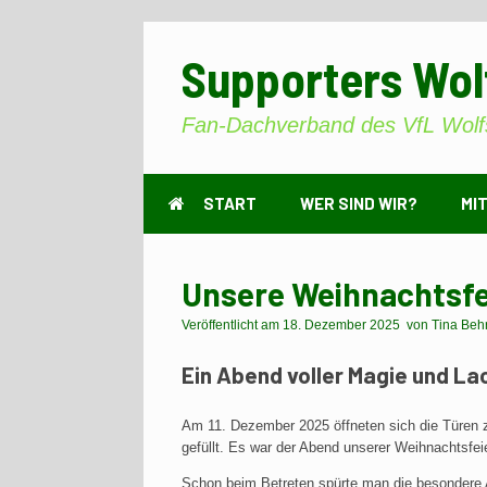
Zum
Inhalt
Supporters Wol
springen
Fan-Dachverband des VfL Wolf
START
WER SIND WIR?
MI
Unsere Weihnachtsfe
Veröffentlicht am
18. Dezember 2025
von
Tina Beh
Ein Abend voller Magie und La
Am 11. Dezember 2025 öffneten sich die Türen 
gefüllt. Es war der Abend unserer Weihnachtsfei
Schon beim Betreten spürte man die besondere 