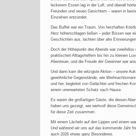
leckerem Essen lag in der Luft, und überall hört
Freunden und neuen Gesichtern – waren in beste
Einzelnen entzündet.
Das Buffet war ein Traum. Von herzhaften Köstl
Herz höherschlagen ließen – jeder Bissen war ei
Geschichten aus, lachten über alte Erinnerungen
Doch der Höhepunkt des Abends war zweifellos u
praktischen Alltagshelfern bis hin zu kleinen Lu
Abenteuer, und die Freude der Gewinner war an
Und dann kam die witzigste Aktion – unsere Auk
gewöhnliche Gegenstände, wie Weihnachtsmann-F
und her, begleitet von Gelächter und frechen K
einem unerwarteten Schatz nach Hause.
Es waren die großartigen Gäste, die diesen Aben
haben uns gezeigt, wie wertvoll diese Gemeinsc
für diese Zeit zusammen.
Mit einem Lächeln auf den Lippen und einem war
Und während wir uns auf das kommende Jahr freu
auch 2026 etwas ganz Besonderes.