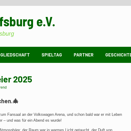
fsburg e.V.
sburg
TGLIEDSCHAFT
SPIELTAG
PARTNER
GESCHICHT
ier 2025
rend
chen.
🎄
zum Fansaal an der Volkswagen Arena, und schon bald war er mit Leben
er – und was für ein Abend es wurde!
Atmosphäre: der Raum war in warmes Licht getaucht, der Duft von