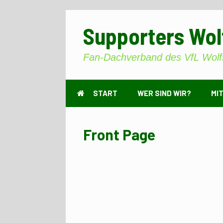
Zum
Inhalt
Supporters Wol
springen
Fan-Dachverband des VfL Wolf
START
WER SIND WIR?
MI
Front Page