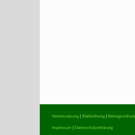
Vereinssatzung
|
Wahlordnung
|
Beitragsordnun
Impressum
|
Datenschutzerklärung