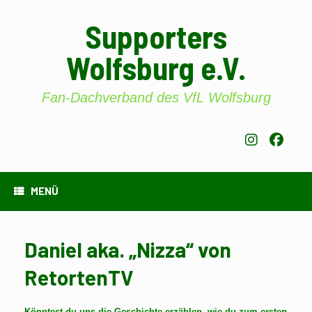
Zum
Inhalt
Supporters
springen
Wolfsburg e.V.
Fan-Dachverband des VfL Wolfsburg
MENÜ
Daniel aka. „Nizza“ von
RetortenTV
Könntest du uns die Geschichte erzählen, wie du zum ersten