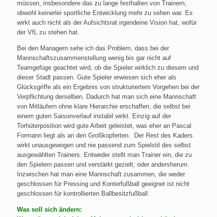
müssen, insbesondere das zu lange festhalten von Trainern,
obwohl keinerlei sportliche Entwicklung mehr zu sehen war. Es
wirkt auch nicht als der Aufsichtsrat irgendeine Vision hat, wofür
der VfL zu stehen hat.
Bei den Managern sehe ich das Problem, dass bei der
Mannschaftszusammenstellung wenig bis gar nicht auf
Teamgefüge geachtet wird, ob die Spieler wirklich zu diesem und
dieser Stadt passen. Gute Spieler erwiesen sich eher als
Glücksgriffe als ein Ergebnis von strukturiertem Vorgehen bei der
Verpflichtung derselben. Dadurch hat man sich eine Mannschaft
von Mitläufern ohne klare Hierarchie erschaffen, die selbst bei
einem guten Saisonverlauf instabil wirkt. Einzig auf der
Torhüterposition wird gute Arbeit geleistet, was eher an Pascal
Formann liegt als an den Großkopferten. Der Rest des Kaders
wirkt unausgewogen und nie passend zum Spielstil des selbst
ausgewählten Trainers. Entweder stellt man Trainer ein, die zu
den Spielern passen und verstärkt gezielt, oder andersherum.
Inzwischen hat man eine Mannschaft zusammen, die weder
geschlossen für Pressing und Konterfußball geeignet ist nicht
geschlossen für kontrollierten Ballbesitzfußball.
Was soll sich ändern: