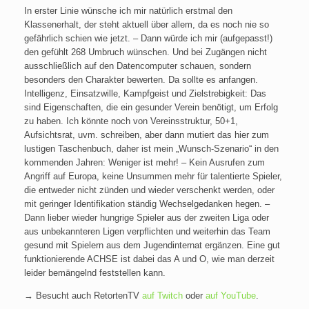
In erster Linie wünsche ich mir natürlich erstmal den
Klassenerhalt, der steht aktuell über allem, da es noch nie so
gefährlich schien wie jetzt. – Dann würde ich mir (aufgepasst!)
den gefühlt 268 Umbruch wünschen. Und bei Zugängen nicht
ausschließlich auf den Datencomputer schauen, sondern
besonders den Charakter bewerten. Da sollte es anfangen.
Intelligenz, Einsatzwille, Kampfgeist und Zielstrebigkeit: Das
sind Eigenschaften, die ein gesunder Verein benötigt, um Erfolg
zu haben. Ich könnte noch von Vereinsstruktur, 50+1,
Aufsichtsrat, uvm. schreiben, aber dann mutiert das hier zum
lustigen Taschenbuch, daher ist mein „Wunsch-Szenario“ in den
kommenden Jahren: Weniger ist mehr! – Kein Ausrufen zum
Angriff auf Europa, keine Unsummen mehr für talentierte Spieler,
die entweder nicht zünden und wieder verschenkt werden, oder
mit geringer Identifikation ständig Wechselgedanken hegen. –
Dann lieber wieder hungrige Spieler aus der zweiten Liga oder
aus unbekannteren Ligen verpflichten und weiterhin das Team
gesund mit Spielern aus dem Jugendinternat ergänzen. Eine gut
funktionierende ACHSE ist dabei das A und O, wie man derzeit
leider bemängelnd feststellen kann.
→ Besucht auch RetortenTV
auf Twitch
oder
auf YouTube
.