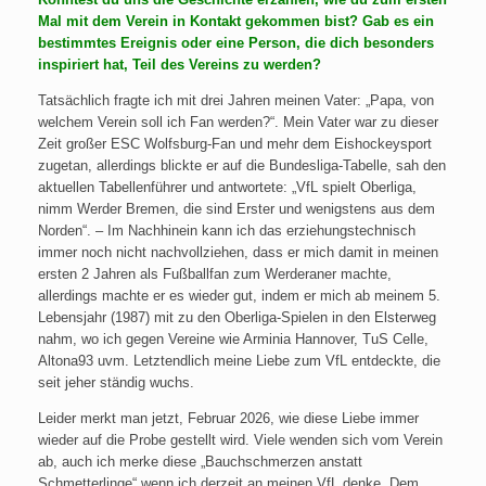
Mal mit dem Verein in Kontakt gekommen bist? Gab es ein
bestimmtes Ereignis oder eine Person, die dich besonders
inspiriert hat, Teil des Vereins zu werden?
Tatsächlich fragte ich mit drei Jahren meinen Vater: „Papa, von
welchem Verein soll ich Fan werden?“. Mein Vater war zu dieser
Zeit großer ESC Wolfsburg-Fan und mehr dem Eishockeysport
zugetan, allerdings blickte er auf die Bundesliga-Tabelle, sah den
aktuellen Tabellenführer und antwortete: „VfL spielt Oberliga,
nimm Werder Bremen, die sind Erster und wenigstens aus dem
Norden“. – Im Nachhinein kann ich das erziehungstechnisch
immer noch nicht nachvollziehen, dass er mich damit in meinen
ersten 2 Jahren als Fußballfan zum Werderaner machte,
allerdings machte er es wieder gut, indem er mich ab meinem 5.
Lebensjahr (1987) mit zu den Oberliga-Spielen in den Elsterweg
nahm, wo ich gegen Vereine wie Arminia Hannover, TuS Celle,
Altona93 uvm. Letztendlich meine Liebe zum VfL entdeckte, die
seit jeher ständig wuchs.
Leider merkt man jetzt, Februar 2026, wie diese Liebe immer
wieder auf die Probe gestellt wird. Viele wenden sich vom Verein
ab, auch ich merke diese „Bauchschmerzen anstatt
Schmetterlinge“ wenn ich derzeit an meinen VfL denke. Dem