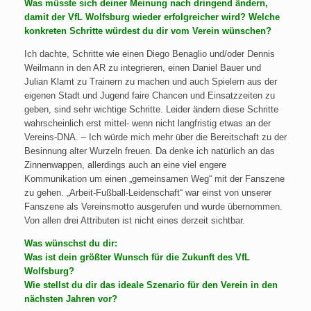
Was müsste sich deiner Meinung nach dringend ändern,
damit der VfL Wolfsburg wieder erfolgreicher wird? Welche
konkreten Schritte würdest du dir vom Verein wünschen?
Ich dachte, Schritte wie einen Diego Benaglio und/oder Dennis
Weilmann in den AR zu integrieren, einen Daniel Bauer und
Julian Klamt zu Trainern zu machen und auch Spielern aus der
eigenen Stadt und Jugend faire Chancen und Einsatzzeiten zu
geben, sind sehr wichtige Schritte. Leider ändern diese Schritte
wahrscheinlich erst mittel- wenn nicht langfristig etwas an der
Vereins-DNA. – Ich würde mich mehr über die Bereitschaft zu der
Besinnung alter Wurzeln freuen. Da denke ich natürlich an das
Zinnenwappen, allerdings auch an eine viel engere
Kommunikation um einen „gemeinsamen Weg“ mit der Fanszene
zu gehen. „Arbeit-Fußball-Leidenschaft“ war einst von unserer
Fanszene als Vereinsmotto ausgerufen und wurde übernommen.
Von allen drei Attributen ist nicht eines derzeit sichtbar.
Was wünschst du dir:
Was ist dein größter Wunsch für die Zukunft des VfL
Wolfsburg?
Wie stellst du dir das ideale Szenario für den Verein in den
nächsten Jahren vor?